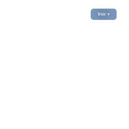
l’accueil du chiot
et la mise en
Voir +
place d’une
relation
harmonieuse
avec leur
compagnon.
J’interviens
autour de
Lorient,
Hennebont,
Plouhinec,
Ploemeur,
Lanester,
Inzinzac-
Lochrist,
Locmiquelic et
les alentours.