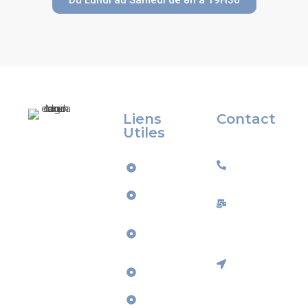
Liens
Contact
Utiles
Éducateur canin
07 50 39 57
et
Accueil
68
comportementali
Services
ste dans le
contact@ax
Morbihan,
À
Interventio
j’accompagne les
Propos
propriétaires de
à domicile
chiens dans
Tarifs
dans le
l’éducation, la
Morbihan
Boutique
rééducation,