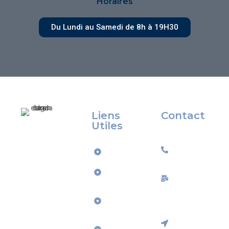
Horaires
Du Lundi au Samedi de 8h à 19H30
Liens
Contact
Utiles
Éducateur canin
07 50 39 57
et
Accueil
68
comportementali
Services
ste dans le
contact@ax
Morbihan,
À
Interventio
j’accompagne les
Propos
propriétaires de
à domicile
chiens dans