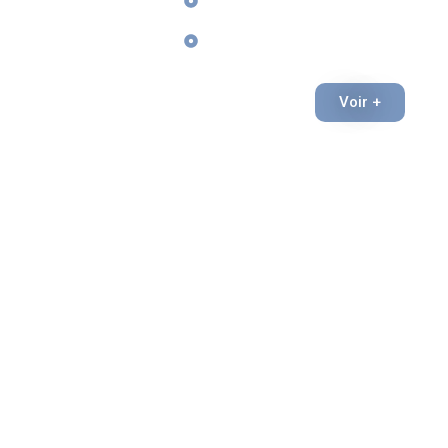
Tarifs
dans le
l’éducation, la
Morbihan
Boutique
rééducation,
l’accueil du chiot
et la mise en
Voir +
place d’une
relation
harmonieuse
avec leur
compagnon.
J’interviens
autour de
Lorient,
Hennebont,
Plouhinec,
Ploemeur,
Lanester,
Inzinzac-
Lochrist,