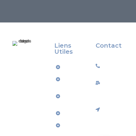
Liens
Contact
Utiles
Éducateur canin
07 50 39 57
et
Accueil
68
comportementali
Services
ste dans le
contact@ax
Morbihan,
À
Interventio
j’accompagne les
Propos
propriétaires de
à domicile
chiens dans
Tarifs
dans le
l’éducation, la
Morbihan
Boutique
rééducation,
l’accueil du chiot