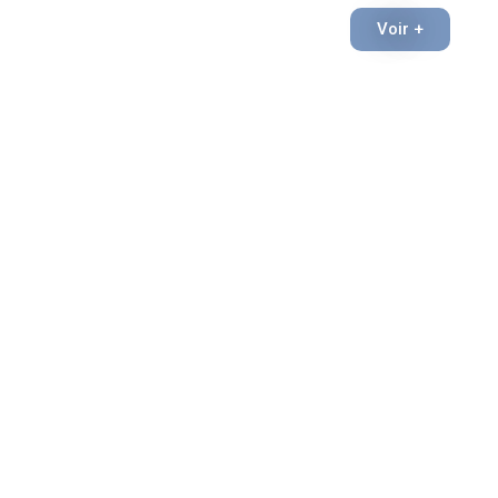
et la mise en
Voir +
place d’une
relation
harmonieuse
avec leur
compagnon.
J’interviens
autour de
Lorient,
Hennebont,
Plouhinec,
Ploemeur,
Lanester,
Inzinzac-
Lochrist,
Locmiquelic et
les alentours.